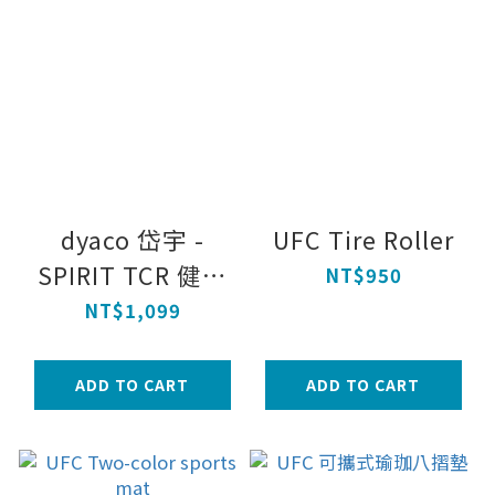
dyaco 岱宇 -
UFC Tire Roller
SPIRIT TCR 健力
NT$950
彈力繩(灰) - 重
NT$1,099
ADD TO CART
ADD TO CART