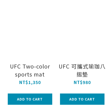
UFC Two-color
UFC 可攜式瑜珈八
sports mat
摺墊
NT$1,350
NT$980
ADD TO CART
ADD TO CART