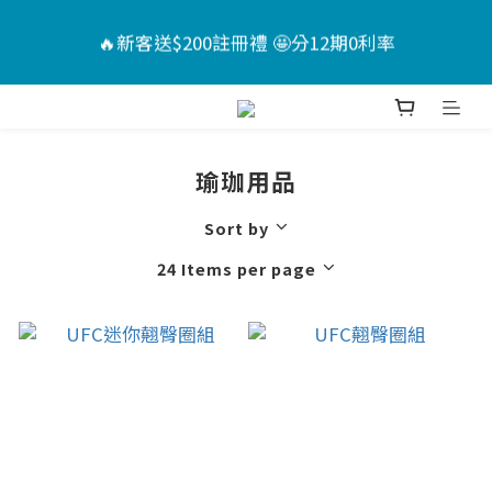
6
9
5
8
7
4
4
🏖️夏日Chill計畫 ｜指定送男款短褲*1+短襪*2🤩（售
🔥新客送$200註冊禮 🤩分12期0利率
5
8
4
7
6
3
3
價已折）
4
7
3
6
5
9
2
2
3
6
2
5
4
8
1
1
📣活動倒數 ｜點我下單🎁
:
:
:
2
5
1
4
3
7
0
0
Days
Hours
Minutes
Seconds
1
4
0
3
2
6
瑜珈用品
0
3
2
1
5
🏖️夏日Chill計畫 ｜指定送男款短褲*1+短襪*2🤩（售
2
1
0
4
價已折）
Sort by
1
0
3
24 Items per page
0
2
1
0