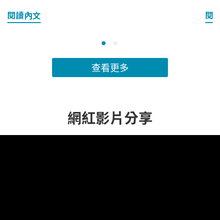
擇？」...，到底該怎樣動才能達到希望的效果？ 其
帶
閱讀內文
閱
實像腳踏車這樣的踩踏姿勢，藏有比你想像中更進
騎
階的訓練技巧與身體變化秘訣，可別小看橢圓機
動
『踩呀踩』這動作：正確的姿勢可以讓核心、手
合
臂、腿臀同步鍛鍊小小的姿勢變化，就能調整訓練
愛
查看更多
重點肌群不同強度與模式設計，還能客製化你的減
鈕
脂進度 藉由這篇文章，dyaco 岱宇將帶你一次了解
腳
橢圓機的訓練原理、燃脂優勢與應用技巧，還會推
騎
薦各種不同等級適用的機型，幫助你從今天起真正
樂
網紅影片分享
『踩對』橢圓機，讓它成為你最值得投資的健身好
訓
夥伴吧！ 橢圓機好處比想像多，我適合使用橢圓機
整
嗎？橢圓機（Elliptical），也被稱為交叉訓練機，
短
是一款模擬「自然步態」的有氧健身器材，踩踏時
肪、減重 飛輪運動
雙腳會畫出橢圓軌跡，因此得名。使用時，上半身
運動
透過握住扶手進行推拉，下半身則以穩定踩踏推動
鐘）
飛輪，形成全身運動的方式。由於橢圓機同時具備
練 
「低衝擊、高效率」的特性，受到廣大健身族群喜
因
愛。故無論是減脂族、久坐上班族、銀髮長者，甚
一種極具