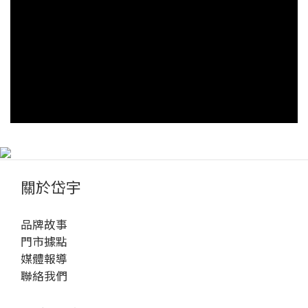
由設定飛輪阻力與坡度變化，不論你是初學者還是
情
進階健身控，都能找到適合自己的訓練節奏與挑戰
助於心理健
目標。有效消耗熱量 橢圓機屬於中高強度的有氧運
樂
動，30 分鐘平均可燃燒 250-400 大卡（視體重與強
外
度而異），長期配合飲食調整與規律訓練，更能雕
動或
塑腿部、臀部與核心線條。 透過橢圓機訓練，能鍛
減
鍊哪些部位？橢圓機訓練藉由自然滑順的踩踏軌
問
跡，能同時帶動上下半身的肌群，讓你在短時間內
人
達到多組部位的全面燃脂與肌力強化效果。 上半身
果
手臂（二頭肌、三頭肌）與胸背肌：使用扶手同步
率
擺動時，上半身也能獲得訓練。下半身臀大肌、腿
能
關於岱宇
後肌群：踩踏過程中主要發力部位，有助提臀與腿
者
部線條塑形。大腿前側（股四頭肌）：穩定推送踏
飛
品牌故事
板時發力，提升腿部肌耐力。小腿肌群：持續踩踏
果： 飛
門市據點
能強化小腿線條與循環。核心肌群：維持穩定姿勢
間：
媒體報導
時啟動，幫助塑造腰腹線條。 橢圓機雖然動作單
路、
聯絡我們
一，但只要藉由姿勢微調，就能訓練到不同部位的
心率
肌群，進而達成燃脂、雕塑或增強肌力的目的。 姿
與肌