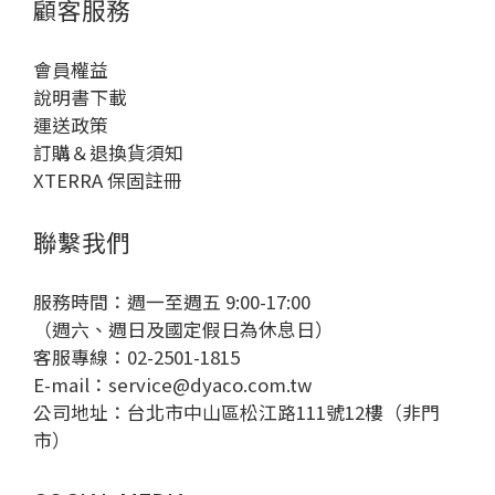
顧客服務
勢對了，訓練更有效！不同姿勢對應訓練部位技
練）
巧，以下幫你拆解幾種常見姿勢調整法，對應訓練
重
會員權益
肌群與操作建議，幫助你事半功倍。For 想練腹肌的
提
說明書下載
你鍛鍊部位：腹直肌、腹橫肌、下背穩定肌群方
熱
運送政策
法：踩踏時身體微微前傾但背打直，肚子自然內
力，
訂購＆退換貨須知
收、不駝背，腳掌踩穩踏板，專注在踩踏與核心穩
70
XTERRA 保固註冊
定，不要依賴手把支撐身體重量。✨小技巧：可嘗試
（
放開手扶手（進階）短時間踩踏，增加核心控制
25
聯繫我們
力。 For 想練胸/手臂的你鍛鍊部位：胸大肌、闊背
穩定
肌、三角肌、二/三頭肌方法：雙手主動配合腳步節
（低
奏前後推拉手把，而不是被動擺動，這樣才能讓上
（低
服務時間：週一至週五 9:00-17:00
半身出力，雕塑線條。推時用胸、拉時用背。✨ 小
次，每次 
（週六、週日及國定假日為休息日）
技巧：感覺不到手臂發力嗎？試著放慢節奏，延長
卡路
客服專線：02-2501-1815
推拉動作時間，增加肌肉參與度。 For 想練翹臀的
力
E-mail：
service@dyaco.com.tw
你鍛鍊部位：臀大肌、腿後側股二頭肌腳跟踩穩、
（
公司地址：台北市中山區松江路111號12樓（非門
重心稍往後（像坐在空氣椅子上），身體與橢圓機
心
市）
呈斜角但仍保持穩定，避免膝蓋超過腳尖，讓臀部
模擬
參與更明顯。✨ 小技巧：想感受「翹臀感」？設定
鐘