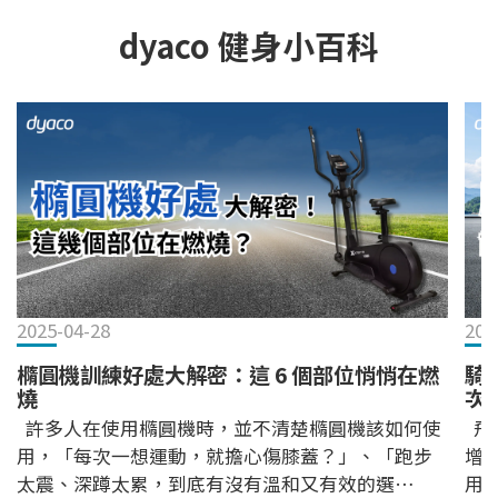
dyaco 健身小百科
2025-04-28
202
橢圓機訓練好處大解密：這 6 個部位悄悄在燃
騎
燒
次
許多人在使用橢圓機時，並不清楚橢圓機該如何使
飛輪
用，「每次一想運動，就擔心傷膝蓋？」、「跑步
增
太震、深蹲太累，到底有沒有溫和又有效的選
用