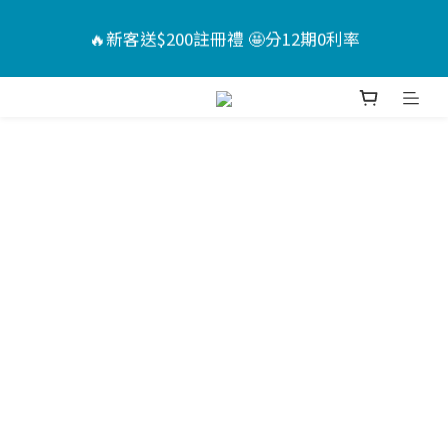
6
8
5
8
8
5
🏖️夏日Chill計畫 ｜指定送男款短褲*1+短襪*2🤩（售
🔥新客送$200註冊禮 🤩分12期0利率
5
7
4
7
7
4
價已折）
4
6
3
6
6
3
3
5
2
5
5
2
📣活動倒數 ｜點我下單🎁
:
:
:
2
4
1
9
4
4
1
9
日
時
分
秒
1
3
0
8
3
3
0
8
0
2
7
2
2
7
🏖️夏日Chill計畫 ｜指定送男款短褲*1+短襪*2🤩（售
1
6
1
1
6
價已折）
0
5
0
0
5
4
4
3
3
2
2
1
1
0
0