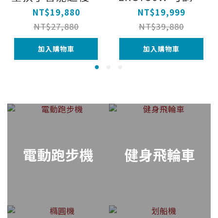
健走機（跑步機/
水阻划船機（DIY
NT$19,880
NT$19,999
大螢幕/安全/孝親
組裝/6段可調/可
NT$27,880
NT$39,880
款/在家運動）
直立收納）
加入購物車
加入購物車
電動跑步機
健身飛輪車