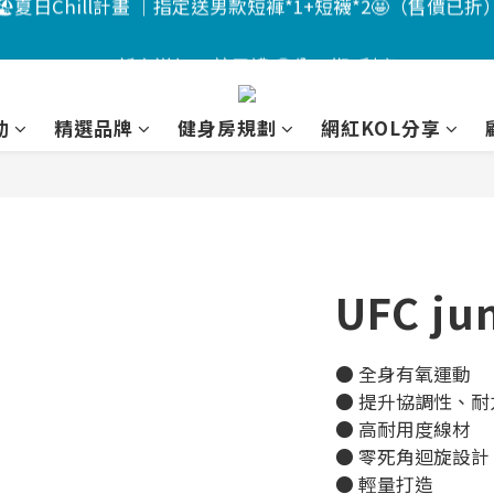
4
5
3
4
2
7
4
🏖️夏日Chill計畫 ｜指定送男款短褲*1+短襪*2🤩（售價已折
🔥新客送$200註冊禮 🤩分12期0利率
3
4
2
3
1
6
3
:
:
:
2
3
1
9
2
0
5
2
📣活動倒數 ｜點我下單🎁
Days
Hours
Minutes
Seconds
1
2
0
8
1
4
1
動
精選品牌
健身房規劃
網紅KOL分享
0
1
7
0
3
0
🏖️夏日Chill計畫 ｜指定送男款短褲*1+短襪*2🤩（售價已折
0
6
2
5
1
4
0
3
2
UFC ju
1
0
● 全身有氧運動
● 提升協調性、耐
● 高耐用度線材
● 零死角迴旋設計
● 輕量打造