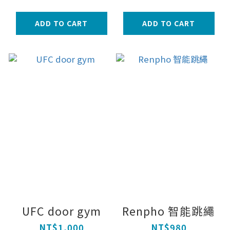
ADD TO CART
ADD TO CART
UFC door gym
Renpho 智能跳繩
NT$1,000
NT$980