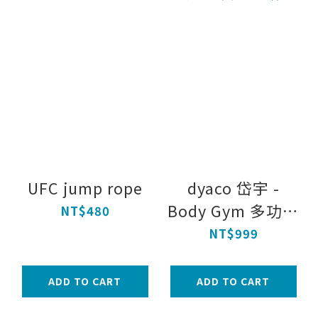
UFC jump rope
dyaco 岱宇 -
Body Gym 多功能
NT$480
美體塑身棒
NT$999
ADD TO CART
ADD TO CART