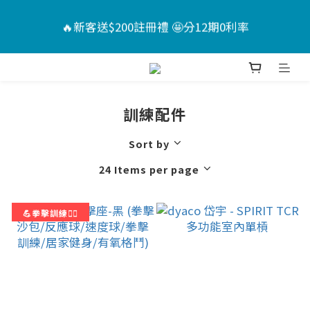
6
8
5
7
5
4
7
🏖️夏日Chill計畫 ｜指定送男款短褲*1+短襪*2🤩（售
🔥新客送$200註冊禮 🤩分12期0利率
5
7
4
6
4
3
6
價已折）
4
6
3
5
3
2
5
9
3
5
2
4
2
1
4
8
📣活動倒數 ｜點我下單🎁
:
:
:
2
4
1
3
1
0
3
7
Days
Hours
Minutes
Seconds
1
3
0
2
0
2
6
訓練配件
0
2
1
1
5
🏖️夏日Chill計畫 ｜指定送男款短褲*1+短襪*2🤩（售
1
0
0
4
價已折）
Sort by
0
3
24 Items per page
2
1
💪拳擊訓練🦸‍♂️
0