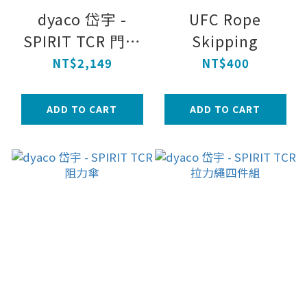
dyaco 岱宇 -
UFC Rope
SPIRIT TCR 門扣
Skipping
式懸吊訓練組
NT$2,149
NT$400
ADD TO CART
ADD TO CART