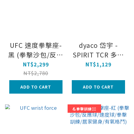
UFC 速度拳擊座-
dyaco 岱宇 -
黑 (拳擊沙包/反應
SPIRIT TCR 多功
球/速度球/拳擊訓
能室內單槓
NT$2,299
NT$1,129
練/居家健身/有氧
NT$2,780
格鬥)
ADD TO CART
ADD TO CART
💪拳擊訓練🦸‍♂️