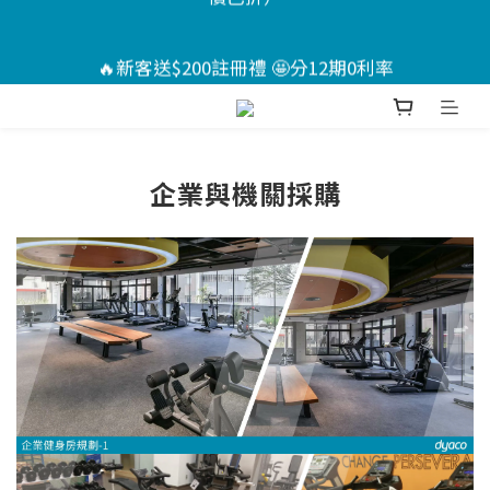
6
6
5
9
8
8
🏖️夏日Chill計畫 ｜指定送男款短褲*1+短襪*2🤩（售
🔥新客送$200註冊禮 🤩分12期0利率
5
5
4
8
7
7
價已折）
4
4
3
9
7
6
6
3
3
2
8
6
9
5
5
📣活動倒數 ｜點我下單🎁
:
:
:
2
2
1
7
5
8
4
4
Days
Hours
Minutes
Seconds
1
1
0
6
4
7
3
3
企業與機關採購
0
0
5
3
6
2
2
🏖️夏日Chill計畫 ｜指定送男款短褲*1+短襪*2🤩（售
4
2
5
1
1
價已折）
3
1
4
0
0
2
0
3
1
2
0
1
0