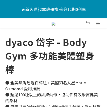
6
9
4
6
7
4
5
🏖️夏日Chill計畫 ｜指定送男款短褲*1+短襪*2🤩（售
🔥新客送$200註冊禮 🤩分12期0利率
5
8
3
5
6
3
4
價已折）
4
7
2
4
5
2
3
9
3
6
1
3
4
1
2
📣活動倒數 ｜點我下單🎁
8
:
:
:
2
5
0
2
3
0
1
7
日
時
分
秒
1
4
1
2
0
dyaco 岱宇 - Body
6
0
3
0
1
🏖️夏日Chill計畫 ｜指定送男款短褲*1+短襪*2🤩（售
5
2
0
價已折）
Gym 多功能美體塑身
4
1
3
0
2
棒
1
0
● 全美熱銷超過百萬組，美國知名女星Marie 
Osmomd 愛用推薦
● 超過100種以上的訓練動作，協助你有效緊實健美
的身材
● 每天只要9分鐘運動，1 個動作做 1 分鐘，就可輕鬆