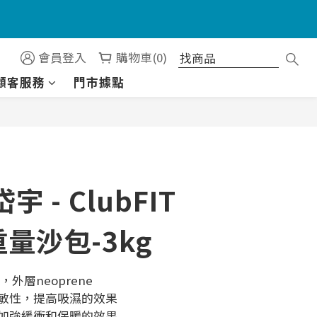
）
會員登入
購物車(0)
顧客服務
門市據點
）
立即購買
岱宇 - ClubFIT
量沙包-3kg
外層neoprene
過敏性，提高吸濕的效果
，加強緩衝和保暖的效果