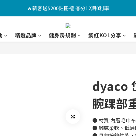
4
6
3
3
6
2
9
🏖️夏日Chill計畫 ｜指定送男款短褲*1+短襪*2🤩（售價已折
🔥新客送$200註冊禮 🤩分12期0利率
3
5
2
2
5
1
8
:
:
:
2
4
1
1
4
9
0
7
📣活動倒數 ｜點我下單🎁
日
時
分
秒
1
3
0
0
3
8
6
動
精選品牌
健身房規劃
網紅KOL分享
0
2
2
7
5
🏖️夏日Chill計畫 ｜指定送男款短褲*1+短襪*2🤩（售價已折
1
1
6
4
0
0
5
3
4
2
3
1
2
0
dyaco 
1
0
腕踝部重
● 材質:內層毛巾布，
● 觸感柔軟、低
● 具伸縮的性能