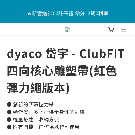
6
6
4
5
8
4
7
🏖️夏日Chill計畫 ｜指定送男款短褲*1+短襪*2🤩（售
🔥新客送$200註冊禮 🤩分12期0利率
5
5
3
4
7
3
6
價已折）
4
4
2
3
6
2
5
3
3
1
2
5
1
📣活動倒數 ｜點我下單🎁
4
:
:
:
2
2
0
9
1
4
0
3
日
時
分
秒
1
1
8
0
3
2
dyaco 岱宇 - ClubFIT
0
0
7
2
🏖️夏日Chill計畫 ｜指定送男款短褲*1+短襪*2🤩（售
1
6
1
價已折）
0
四向核心雕塑帶(紅色
5
0
4
彈力繩版本)
3
2
1
● 創新的四環拉力帶
0
● 動作變化多，提供全身性的訓練
● 輕量舒適、收納方便
● 附有門檔，任何場地皆可使用