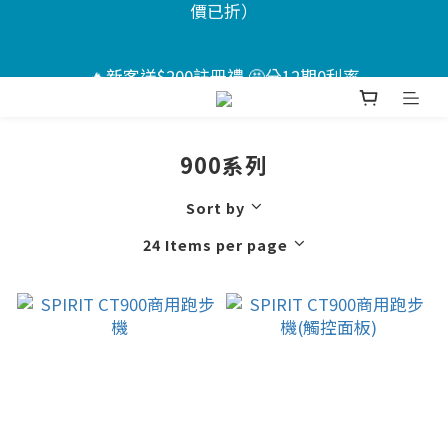
7
8
6
9
6
6
6
6
🏖️夏日Chill計畫 ｜指定送男款短褲*1+短襪*2🤩（售
6
7
5
8
5
5
5
5
價已折）
🔥新客送$200註冊禮 🤩分12期0利率
5
6
4
7
4
4
4
4
4
5
3
6
3
3
3
3
3
4
2
5
2
2
2
2
📣活動倒數 ｜點我下單🎁
:
:
:
2
3
1
4
1
1
1
1
900系列
Days
Hours
Minutes
Seconds
1
2
0
3
0
0
0
0
0
1
2
🏖️夏日Chill計畫 ｜指定送男款短褲*1+短襪*2🤩（售
Sort by
0
1
價已折）
24 Items per page
0