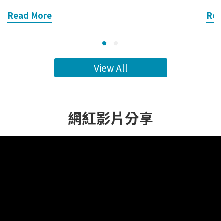
擇？」...，到底該怎樣動才能達到希望的效果？ 其
帶
Read More
Rea
實像腳踏車這樣的踩踏姿勢，藏有比你想像中更進
騎
階的訓練技巧與身體變化秘訣，可別小看橢圓機
動
『踩呀踩』這動作：正確的姿勢可以讓核心、手
合
臂、腿臀同步鍛鍊小小的姿勢變化，就能調整訓練
愛
View All
重點肌群不同強度與模式設計，還能客製化你的減
鈕
脂進度 藉由這篇文章，dyaco 岱宇將帶你一次了解
腳
橢圓機的訓練原理、燃脂優勢與應用技巧，還會推
騎
薦各種不同等級適用的機型，幫助你從今天起真正
樂
網紅影片分享
『踩對』橢圓機，讓它成為你最值得投資的健身好
訓
夥伴吧！ 橢圓機好處比想像多，我適合使用橢圓機
整
嗎？橢圓機（Elliptical），也被稱為交叉訓練機，
短
是一款模擬「自然步態」的有氧健身器材，踩踏時
肪、減重 飛輪運動
雙腳會畫出橢圓軌跡，因此得名。使用時，上半身
運動
透過握住扶手進行推拉，下半身則以穩定踩踏推動
鐘）
飛輪，形成全身運動的方式。由於橢圓機同時具備
練 
「低衝擊、高效率」的特性，受到廣大健身族群喜
因
愛。故無論是減脂族、久坐上班族、銀髮長者，甚
一種極具