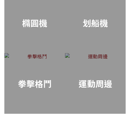
橢圓機
划船機
拳擊格鬥
運動周邊