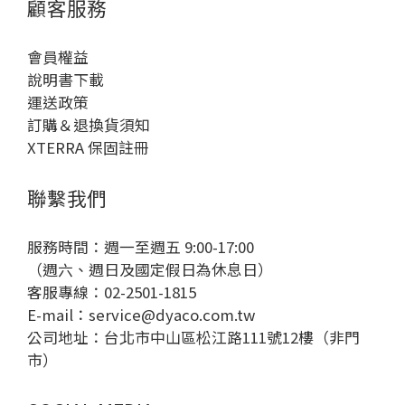
顧客服務
勢對了，訓練更有效！不同姿勢對應訓練部位技
練）
巧，以下幫你拆解幾種常見姿勢調整法，對應訓練
重
會員權益
肌群與操作建議，幫助你事半功倍。For 想練腹肌的
提
說明書下載
你鍛鍊部位：腹直肌、腹橫肌、下背穩定肌群方
熱
運送政策
法：踩踏時身體微微前傾但背打直，肚子自然內
力，
訂購＆退換貨須知
收、不駝背，腳掌踩穩踏板，專注在踩踏與核心穩
70
XTERRA 保固註冊
定，不要依賴手把支撐身體重量。✨小技巧：可嘗試
（
放開手扶手（進階）短時間踩踏，增加核心控制
25
聯繫我們
力。 For 想練胸/手臂的你鍛鍊部位：胸大肌、闊背
穩定
肌、三角肌、二/三頭肌方法：雙手主動配合腳步節
（低
奏前後推拉手把，而不是被動擺動，這樣才能讓上
（低
服務時間：週一至週五 9:00-17:00
半身出力，雕塑線條。推時用胸、拉時用背。✨ 小
次，每次 
（週六、週日及國定假日為休息日）
技巧：感覺不到手臂發力嗎？試著放慢節奏，延長
卡路
客服專線：02-2501-1815
推拉動作時間，增加肌肉參與度。 For 想練翹臀的
力
E-mail：
service@dyaco.com.tw
你鍛鍊部位：臀大肌、腿後側股二頭肌腳跟踩穩、
（
公司地址：台北市中山區松江路111號12樓（非門
重心稍往後（像坐在空氣椅子上），身體與橢圓機
心
市）
呈斜角但仍保持穩定，避免膝蓋超過腳尖，讓臀部
模擬
參與更明顯。✨ 小技巧：想感受「翹臀感」？設定
鐘