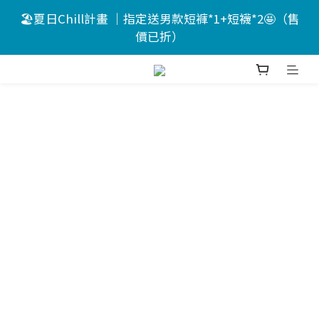
9
7
9
7
🏖️夏日Chill計畫 ｜指定送男款短褲*1+短襪*2🤩（售
🏖️夏日Chill計畫 ｜指定送男款短褲*1+短襪*2🤩（售
8
9
6
8
6
價已折）
價已折）
7
8
5
7
9
5
6
7
4
6
8
4
🔥新客送$200註冊禮 🤩分12期0利率
5
6
3
9
5
7
3
4
5
2
8
4
6
2
3
4
1
7
3
5
1
9
📣活動倒數 ｜點我下單🎁
:
:
:
2
3
0
6
2
4
0
8
Days
Hours
Minutes
Seconds
1
2
5
1
3
7
0
1
4
0
2
6
🏖️夏日Chill計畫 ｜指定送男款短褲*1+短襪*2🤩（售
0
3
1
5
價已折）
2
0
4
1
3
0
2
1
0