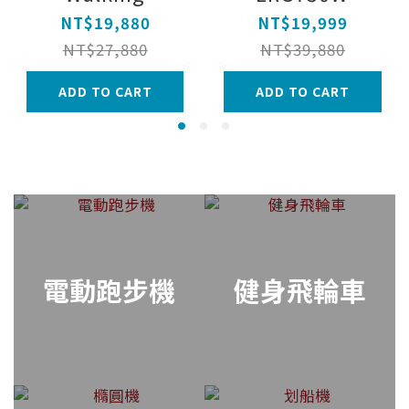
Treadmill
Adjustable
NT$19,880
NT$19,999
Water
NT$27,880
NT$39,880
Resistance
ADD TO CART
ADD TO CART
Rowing Machine
電動跑步機
健身飛輪車