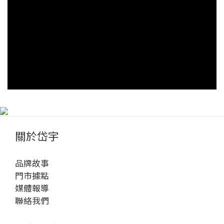
由設定飛輪阻力與坡度變化，不論你是初學者還是
情
進階健身控，都能找到適合自己的訓練節奏與挑戰
助於心理健
目標。有效消耗熱量 橢圓機屬於中高強度的有氧運
樂
動，30 分鐘平均可燃燒 250-400 大卡（視體重與強
外
度而異），長期配合飲食調整與規律訓練，更能雕
動或
塑腿部、臀部與核心線條。 透過橢圓機訓練，能鍛
減
鍊哪些部位？橢圓機訓練藉由自然滑順的踩踏軌
問
跡，能同時帶動上下半身的肌群，讓你在短時間內
人
達到多組部位的全面燃脂與肌力強化效果。 上半身
果
手臂（二頭肌、三頭肌）與胸背肌：使用扶手同步
率
擺動時，上半身也能獲得訓練。下半身臀大肌、腿
能
關於岱宇
後肌群：踩踏過程中主要發力部位，有助提臀與腿
者
部線條塑形。大腿前側（股四頭肌）：穩定推送踏
飛
品牌故事
板時發力，提升腿部肌耐力。小腿肌群：持續踩踏
果： 飛
門市據點
能強化小腿線條與循環。核心肌群：維持穩定姿勢
間：
媒體報導
時啟動，幫助塑造腰腹線條。 橢圓機雖然動作單
路、
聯絡我們
一，但只要藉由姿勢微調，就能訓練到不同部位的
心率
肌群，進而達成燃脂、雕塑或增強肌力的目的。 姿
與肌