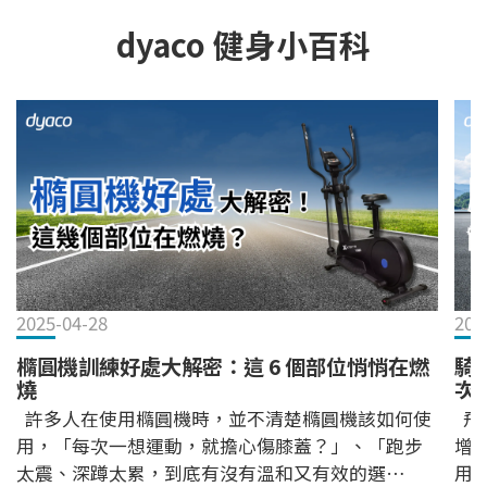
dyaco 健身小百科
2025-04-28
202
橢圓機訓練好處大解密：這 6 個部位悄悄在燃
騎
燒
次
許多人在使用橢圓機時，並不清楚橢圓機該如何使
飛輪
用，「每次一想運動，就擔心傷膝蓋？」、「跑步
增
太震、深蹲太累，到底有沒有溫和又有效的選
用