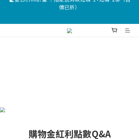
價已折）
7
8
5
9
6
9
6
🏖️夏日Chill計畫 ｜指定送男款短褲*1+短襪*2🤩（售
6
7
4
8
5
8
5
價已折）
🔥新客送$200註冊禮 🤩分12期0利率
5
6
3
7
4
7
4
4
5
2
6
3
6
3
9
3
4
1
5
2
5
2
8
📣活動倒數 ｜點我下單🎁
:
:
:
2
3
0
4
1
4
1
7
Days
Hours
Minutes
Seconds
1
2
3
0
3
0
6
0
1
2
2
5
🏖️夏日Chill計畫 ｜指定送男款短褲*1+短襪*2🤩（售
0
1
1
4
價已折）
0
0
3
2
1
0
購物金紅利點數Q&A