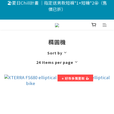
8
9
8
7
6
8
價已折）
🏖️夏日Chill計畫 ｜指定送男款短褲*1+短襪*2🤩（售
7
8
7
6
5
7
價已折）
6
7
6
5
4
6
🔥新客送$200註冊禮 🤩分12期0利率
5
6
5
4
3
5
9
4
5
4
3
2
4
8
3
4
3
2
1
3
7
📣活動倒數 ｜點我下單🎁
橢圓機
:
:
:
2
3
2
1
0
9
2
6
Days
Hours
Minutes
Seconds
1
2
1
0
8
1
5
Sort by
0
1
0
7
0
4
🏖️夏日Chill計畫 ｜指定送男款短褲*1+短襪*2🤩（售
24 Items per page
0
6
3
價已折）
5
2
4
1
⭐ 好市多獨賣款 👍
3
0
2
1
0