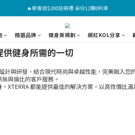
6
4
7
2
2
6
🏖️夏日Chill計畫 ｜指定送男款短褲*1+短襪*2🤩（售價已折
🔥新客送$200註冊禮 🤩分12期0利率
5
3
6
1
9
1
5
4
:
:
:
2
5
0
8
0
9
4
📣活動倒數 ｜點我下單🎁
3
Days
Hours
Minutes
Seconds
1
4
7
8
3
2
動
精選品牌
健身房規劃
網紅KOL分享
0
3
6
7
2
🏖️夏日Chill計畫 ｜指定送男款短褲*1+短襪*2🤩（售價已折
1
2
5
6
1
0
為您提供健身所需的一切
1
4
5
0
0
3
4
器材經過精心設計與研發，結合現代時尚與卓越性能，完美融
2
3
供無與倫比的客戶服務。
1
2
，XTERRA 都能提供最佳的解決方案，以高性價比
0
1
0