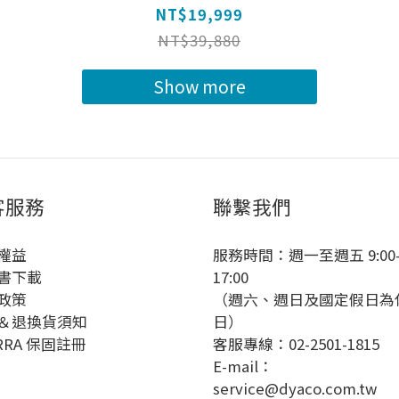
Machine
NT$19,999
NT$39,880
Show more
客服務
聯繫我們
權益
服務時間：週一至週五 9:00
書下載
17:00
政策
（週六、週日及國定假日為
＆退換貨須知
日）
RRA 保固註冊
客服專線：02-2501-1815
E-mail：
service@dyaco.com.tw