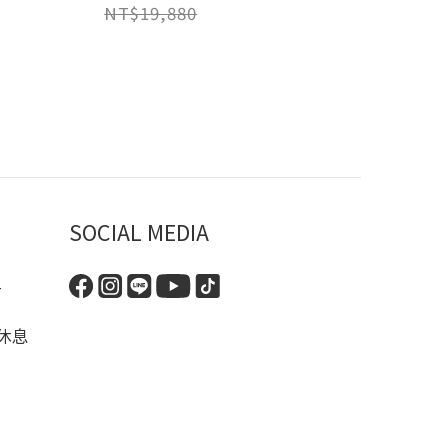
NT$19,880
SOCIAL MEDIA
-
休息