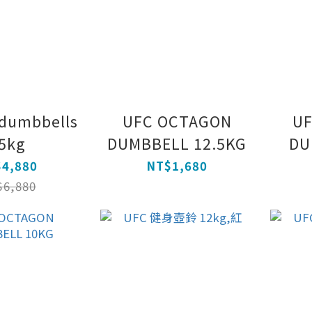
dumbbells
UFC OCTAGON
U
5kg
DUMBBELL 12.5KG
DU
4,880
NT$1,680
6,880