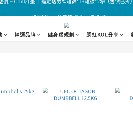
5
7
4
6
7
9
3
7
🏖️夏日Chill計畫 ｜指定送男款短褲*1+短襪*2🤩（售價已折
4
6
3
5
6
8
2
6
🔥新客送$200註冊禮 🤩分12期0利率
3
5
2
4
5
7
1
5
:
:
:
2
4
1
3
4
6
0
4
📣活動倒數 ｜點我下單🎁
Days
Hours
Minutes
Seconds
1
3
0
2
3
5
3
動
精選品牌
健身房規劃
網紅KOL分享
0
2
1
2
4
2
🏖️夏日Chill計畫 ｜指定送男款短褲*1+短襪*2🤩（售價已折
1
0
1
3
1
0
0
2
0
1
0