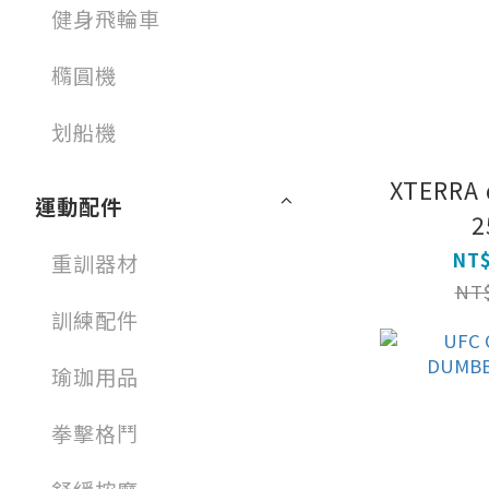
健身飛輪車
橢圓機
划船機
XTERRA 
運動配件
2
NT$
重訓器材
NT$
訓練配件
瑜珈用品
拳擊格鬥