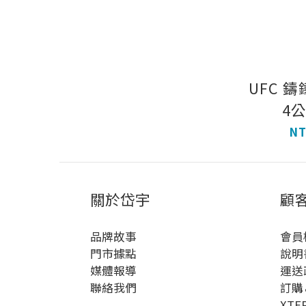
UFC 
4
NT
關於岱宇
顧
品牌故事
會員
門市據點
說明
媒體報導
運送
聯絡我們
訂購
XTE