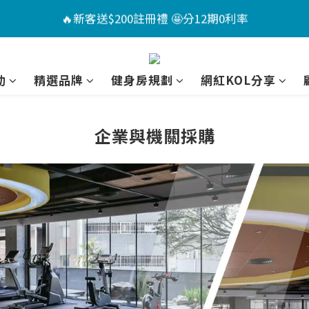
4
7
3
4
4
8
4
🏖️夏日Chill計畫 ｜指定送男款短褲*1+短襪*2🤩（售價已折
🔥新客送$200註冊禮 🤩分12期0利率
3
6
2
3
3
7
3
9
:
:
:
2
5
1
2
2
6
2
8
📣活動倒數 ｜點我下單🎁
Days
Hours
Minutes
Seconds
1
4
0
1
1
5
1
7
動
精選品牌
健身房規劃
網紅KOL分享
0
3
0
0
4
0
6
🏖️夏日Chill計畫 ｜指定送男款短褲*1+短襪*2🤩（售價已折
2
3
5
1
2
4
企業與機關採購
0
1
3
0
2
1
0