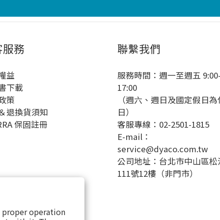
客服務
聯繫我們
權益
服務時間：週一至週五 9:00
書下載
17:00
政策
（週六、週日及國定假日為
＆退換貨須知
日）
RRA 保固註冊
客服專線：02-2501-1815
E-mail：
service@dyaco.com.tw
公司地址：台北市中山區松
111號12樓（非門市）
s proper operation