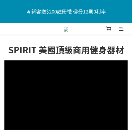
6
7
4
7
8
🏖️夏日Chill計畫 ｜指定送男款短褲*1+短襪*2🤩（售
9
🔥新客送$200註冊禮 🤩分12期0利率
5
6
3
9
6
9
7
價已折）
8
4
5
2
8
5
8
6
7
3
4
1
7
4
7
📣活動倒數 ｜點我下單🎁
5
6
:
:
:
2
3
0
6
3
6
4
5
Days
Hours
Minutes
Seconds
1
2
5
2
5
3
SPIRIT 美國頂級商用健身器材
4
0
1
4
1
4
🏖️夏日Chill計畫 ｜指定送男款短褲*1+短襪*2🤩（售
2
3
0
3
0
3
價已折）
1
2
2
2
0
1
1
1
0
0
0